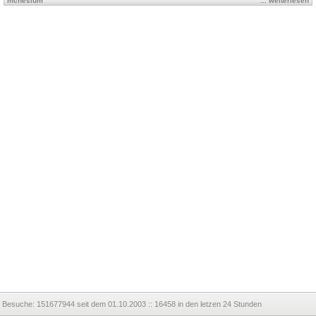
mcnesium
... weiterlesen
Besuche:
151677944 seit dem 01.10.2003 :: 16458 in den letzen 24 Stunden