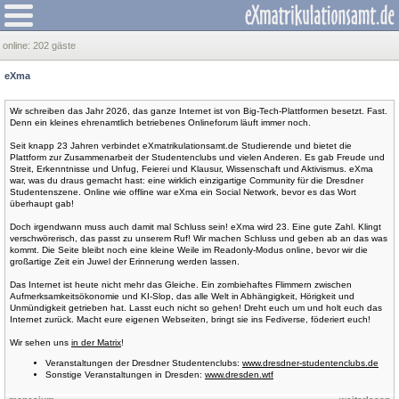
online:
202 gäste
eXma
Wir schreiben das Jahr 2026, das ganze Internet ist von Big-Tech-Plattformen besetzt. Fast.
Denn ein kleines ehrenamtlich betriebenes Onlineforum läuft immer noch.
Seit knapp 23 Jahren verbindet eXmatrikulationsamt.de Studierende und bietet die
Plattform zur Zusammenarbeit der Studentenclubs und vielen Anderen. Es gab Freude und
Streit, Erkenntnisse und Unfug, Feierei und Klausur, Wissenschaft und Aktivismus. eXma
war, was du draus gemacht hast: eine wirklich einzigartige Community für die Dresdner
Studentenszene. Online wie offline war eXma ein Social Network, bevor es das Wort
überhaupt gab!
Doch irgendwann muss auch damit mal Schluss sein! eXma wird 23. Eine gute Zahl. Klingt
verschwörerisch, das passt zu unserem Ruf! Wir machen Schluss und geben ab an das was
kommt. Die Seite bleibt noch eine kleine Weile im Readonly-Modus online, bevor wir die
großartige Zeit ein Juwel der Erinnerung werden lassen.
Das Internet ist heute nicht mehr das Gleiche. Ein zombiehaftes Flimmern zwischen
Aufmerksamkeitsökonomie und KI-Slop, das alle Welt in Abhängigkeit, Hörigkeit und
Unmündigkeit getrieben hat. Lasst euch nicht so gehen! Dreht euch um und holt euch das
Internet zurück. Macht eure eigenen Webseiten, bringt sie ins Fediverse, föderiert euch!
Wir sehen uns
in der Matrix
!
Veranstaltungen der Dresdner Studentenclubs:
www.dresdner-studentenclubs.de
Sonstige Veranstaltungen in Dresden:
www.dresden.wtf