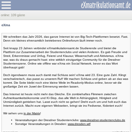
online:
109 gäste
eXma
Wir schreiben das Jahr 2026, das ganze Internet ist von Big-Tech-Plattformen besetzt. Fast.
Denn ein kleines ehrenamtlich betriebenes Onlineforum läuft immer noch.
Seit knapp 23 Jahren verbindet eXmatrikulationsamt.de Studierende und bietet die
Plattform zur Zusammenarbeit der Studentenclubs und vielen Anderen. Es gab Freude und
Streit, Erkenntnisse und Unfug, Feierei und Klausur, Wissenschaft und Aktivismus. eXma
war, was du draus gemacht hast: eine wirklich einzigartige Community für die Dresdner
Studentenszene. Online wie offline war eXma ein Social Network, bevor es das Wort
überhaupt gab!
Doch irgendwann muss auch damit mal Schluss sein! eXma wird 23. Eine gute Zahl. Klingt
verschwörerisch, das passt zu unserem Ruf! Wir machen Schluss und geben ab an das was
kommt. Die Seite bleibt noch eine kleine Weile im Readonly-Modus online, bevor wir die
großartige Zeit ein Juwel der Erinnerung werden lassen.
Das Internet ist heute nicht mehr das Gleiche. Ein zombiehaftes Flimmern zwischen
Aufmerksamkeitsökonomie und KI-Slop, das alle Welt in Abhängigkeit, Hörigkeit und
Unmündigkeit getrieben hat. Lasst euch nicht so gehen! Dreht euch um und holt euch das
Internet zurück. Macht eure eigenen Webseiten, bringt sie ins Fediverse, föderiert euch!
Wir sehen uns
in der Matrix
!
Veranstaltungen der Dresdner Studentenclubs:
www.dresdner-studentenclubs.de
Sonstige Veranstaltungen in Dresden:
www.dresden.wtf