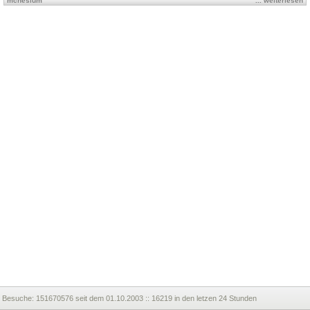
mcnesium
... weiterlesen
Besuche:
151670576 seit dem 01.10.2003 :: 16219 in den letzen 24 Stunden