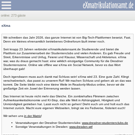
online:
273 gäste
eXma
Wir schreiben das Jahr 2026, das ganze Internet ist von Big-Tech-Plattformen besetzt. Fast.
Denn ein kleines ehrenamtlich betriebenes Onlineforum läuft immer noch.
Seit knapp 23 Jahren verbindet eXmatrikulationsamt.de Studierende und bietet die
Plattform zur Zusammenarbeit der Studentenclubs und vielen Anderen. Es gab Freude und
Streit, Erkenntnisse und Unfug, Feierei und Klausur, Wissenschaft und Aktivismus. eXma
war, was du draus gemacht hast: eine wirklich einzigartige Community für die Dresdner
Studentenszene. Online wie offline war eXma ein Social Network, bevor es das Wort
überhaupt gab!
Doch irgendwann muss auch damit mal Schluss sein! eXma wird 23. Eine gute Zahl. Klingt
verschwörerisch, das passt zu unserem Ruf! Wir machen Schluss und geben ab an das was
kommt. Die Seite bleibt noch eine kleine Weile im Readonly-Modus online, bevor wir die
großartige Zeit ein Juwel der Erinnerung werden lassen.
Das Internet ist heute nicht mehr das Gleiche. Ein zombiehaftes Flimmern zwischen
Aufmerksamkeitsökonomie und KI-Slop, das alle Welt in Abhängigkeit, Hörigkeit und
Unmündigkeit getrieben hat. Lasst euch nicht so gehen! Dreht euch um und holt euch das
Internet zurück. Macht eure eigenen Webseiten, bringt sie ins Fediverse, föderiert euch!
Wir sehen uns
in der Matrix
!
Veranstaltungen der Dresdner Studentenclubs:
www.dresdner-studentenclubs.de
Sonstige Veranstaltungen in Dresden:
www.dresden.wtf