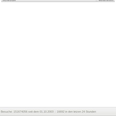
mcnesium
... weiterlesen
Besuche:
151674056 seit dem 01.10.2003 :: 16692 in den letzen 24 Stunden