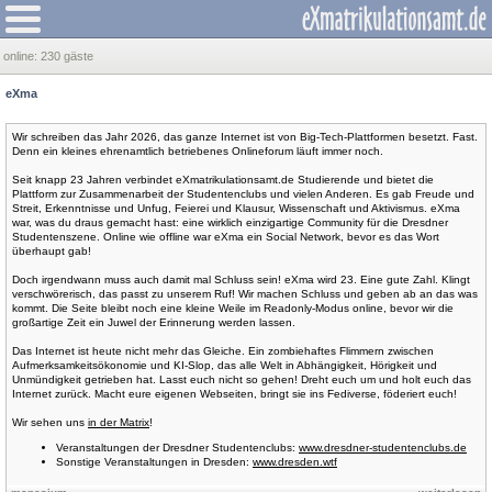
online:
230 gäste
eXma
Wir schreiben das Jahr 2026, das ganze Internet ist von Big-Tech-Plattformen besetzt. Fast.
Denn ein kleines ehrenamtlich betriebenes Onlineforum läuft immer noch.
Seit knapp 23 Jahren verbindet eXmatrikulationsamt.de Studierende und bietet die
Plattform zur Zusammenarbeit der Studentenclubs und vielen Anderen. Es gab Freude und
Streit, Erkenntnisse und Unfug, Feierei und Klausur, Wissenschaft und Aktivismus. eXma
war, was du draus gemacht hast: eine wirklich einzigartige Community für die Dresdner
Studentenszene. Online wie offline war eXma ein Social Network, bevor es das Wort
überhaupt gab!
Doch irgendwann muss auch damit mal Schluss sein! eXma wird 23. Eine gute Zahl. Klingt
verschwörerisch, das passt zu unserem Ruf! Wir machen Schluss und geben ab an das was
kommt. Die Seite bleibt noch eine kleine Weile im Readonly-Modus online, bevor wir die
großartige Zeit ein Juwel der Erinnerung werden lassen.
Das Internet ist heute nicht mehr das Gleiche. Ein zombiehaftes Flimmern zwischen
Aufmerksamkeitsökonomie und KI-Slop, das alle Welt in Abhängigkeit, Hörigkeit und
Unmündigkeit getrieben hat. Lasst euch nicht so gehen! Dreht euch um und holt euch das
Internet zurück. Macht eure eigenen Webseiten, bringt sie ins Fediverse, föderiert euch!
Wir sehen uns
in der Matrix
!
Veranstaltungen der Dresdner Studentenclubs:
www.dresdner-studentenclubs.de
Sonstige Veranstaltungen in Dresden:
www.dresden.wtf