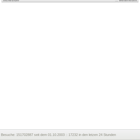
mcnesium
... weiterlesen
Besuche:
151702887 seit dem 01.10.2003 :: 17232 in den letzen 24 Stunden