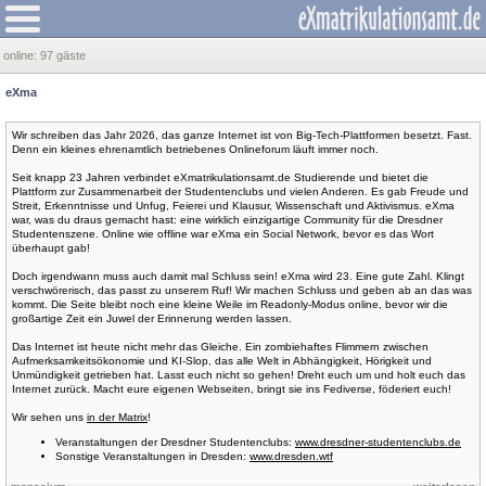
online:
97 gäste
eXma
Wir schreiben das Jahr 2026, das ganze Internet ist von Big-Tech-Plattformen besetzt. Fast.
Denn ein kleines ehrenamtlich betriebenes Onlineforum läuft immer noch.
Seit knapp 23 Jahren verbindet eXmatrikulationsamt.de Studierende und bietet die
Plattform zur Zusammenarbeit der Studentenclubs und vielen Anderen. Es gab Freude und
Streit, Erkenntnisse und Unfug, Feierei und Klausur, Wissenschaft und Aktivismus. eXma
war, was du draus gemacht hast: eine wirklich einzigartige Community für die Dresdner
Studentenszene. Online wie offline war eXma ein Social Network, bevor es das Wort
überhaupt gab!
Doch irgendwann muss auch damit mal Schluss sein! eXma wird 23. Eine gute Zahl. Klingt
verschwörerisch, das passt zu unserem Ruf! Wir machen Schluss und geben ab an das was
kommt. Die Seite bleibt noch eine kleine Weile im Readonly-Modus online, bevor wir die
großartige Zeit ein Juwel der Erinnerung werden lassen.
Das Internet ist heute nicht mehr das Gleiche. Ein zombiehaftes Flimmern zwischen
Aufmerksamkeitsökonomie und KI-Slop, das alle Welt in Abhängigkeit, Hörigkeit und
Unmündigkeit getrieben hat. Lasst euch nicht so gehen! Dreht euch um und holt euch das
Internet zurück. Macht eure eigenen Webseiten, bringt sie ins Fediverse, föderiert euch!
Wir sehen uns
in der Matrix
!
Veranstaltungen der Dresdner Studentenclubs:
www.dresdner-studentenclubs.de
Sonstige Veranstaltungen in Dresden:
www.dresden.wtf