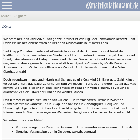
online:
523 gäste
eXma
Wir schreiben das Jahr 2026, das ganze Internet ist von Big-Tech-Plattformen besetzt. Fast.
Denn ein kleines ehrenamtlich betriebenes Onlineforum läuft immer noch.
Seit knapp 23 Jahren verbindet eXmatrikulationsamt.de Studierende und bietet die
Plattform zur Zusammenarbeit der Studentenclubs und vielen Anderen. Es gab Freude und
Streit, Erkenntnisse und Unfug, Feierei und Klausur, Wissenschaft und Aktivismus. eXma
war, was du draus gemacht hast: eine wirklich einzigartige Community für die Dresdner
Studentenszene. Online wie offline war eXma ein Social Network, bevor es das Wort
überhaupt gab!
Doch irgendwann muss auch damit mal Schluss sein! eXma wird 23. Eine gute Zahl. Klingt
verschwörerisch, das passt zu unserem Ruf! Wir machen Schluss und geben ab an das was
kommt. Die Seite bleibt noch eine kleine Weile im Readonly-Modus online, bevor wir die
großartige Zeit ein Juwel der Erinnerung werden lassen.
Das Internet ist heute nicht mehr das Gleiche. Ein zombiehaftes Flimmern zwischen
Aufmerksamkeitsökonomie und KI-Slop, das alle Welt in Abhängigkeit, Hörigkeit und
Unmündigkeit getrieben hat. Lasst euch nicht so gehen! Dreht euch um und holt euch das
Internet zurück. Macht eure eigenen Webseiten, bringt sie ins Fediverse, föderiert euch!
Wir sehen uns
in der Matrix
!
Veranstaltungen der Dresdner Studentenclubs:
www.dresdner-studentenclubs.de
Sonstige Veranstaltungen in Dresden:
www.dresden.wtf