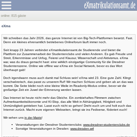
online:
815 gäste
eXma
Wir schreiben das Jahr 2026, das ganze Internet ist von Big-Tech-Plattformen besetzt. Fast.
Denn ein kleines ehrenamtlich betriebenes Onlineforum läuft immer noch.
Seit knapp 23 Jahren verbindet eXmatrikulationsamt.de Studierende und bietet die
Plattform zur Zusammenarbeit der Studentenclubs und vielen Anderen. Es gab Freude und
Streit, Erkenntnisse und Unfug, Feierei und Klausur, Wissenschaft und Aktivismus. eXma
war, was du draus gemacht hast: eine wirklich einzigartige Community für die Dresdner
Studentenszene. Online wie offline war eXma ein Social Network, bevor es das Wort
überhaupt gab!
Doch irgendwann muss auch damit mal Schluss sein! eXma wird 23. Eine gute Zahl. Klingt
verschwörerisch, das passt zu unserem Ruf! Wir machen Schluss und geben ab an das was
kommt. Die Seite bleibt noch eine kleine Weile im Readonly-Modus online, bevor wir die
großartige Zeit ein Juwel der Erinnerung werden lassen.
Das Internet ist heute nicht mehr das Gleiche. Ein zombiehaftes Flimmern zwischen
Aufmerksamkeitsökonomie und KI-Slop, das alle Welt in Abhängigkeit, Hörigkeit und
Unmündigkeit getrieben hat. Lasst euch nicht so gehen! Dreht euch um und holt euch das
Internet zurück. Macht eure eigenen Webseiten, bringt sie ins Fediverse, föderiert euch!
Wir sehen uns
in der Matrix
!
Veranstaltungen der Dresdner Studentenclubs:
www.dresdner-studentenclubs.de
Sonstige Veranstaltungen in Dresden:
www.dresden.wtf