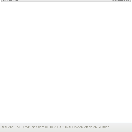
mcnesium
... weiterlesen
Besuche:
151677545 seit dem 01.10.2003 :: 16317 in den letzen 24 Stunden