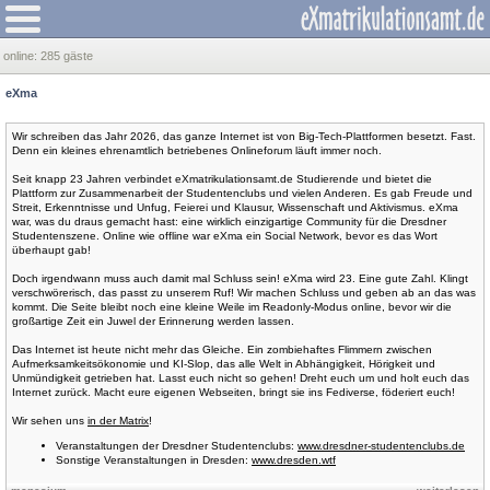
online:
285 gäste
eXma
Wir schreiben das Jahr 2026, das ganze Internet ist von Big-Tech-Plattformen besetzt. Fast.
Denn ein kleines ehrenamtlich betriebenes Onlineforum läuft immer noch.
Seit knapp 23 Jahren verbindet eXmatrikulationsamt.de Studierende und bietet die
Plattform zur Zusammenarbeit der Studentenclubs und vielen Anderen. Es gab Freude und
Streit, Erkenntnisse und Unfug, Feierei und Klausur, Wissenschaft und Aktivismus. eXma
war, was du draus gemacht hast: eine wirklich einzigartige Community für die Dresdner
Studentenszene. Online wie offline war eXma ein Social Network, bevor es das Wort
überhaupt gab!
Doch irgendwann muss auch damit mal Schluss sein! eXma wird 23. Eine gute Zahl. Klingt
verschwörerisch, das passt zu unserem Ruf! Wir machen Schluss und geben ab an das was
kommt. Die Seite bleibt noch eine kleine Weile im Readonly-Modus online, bevor wir die
großartige Zeit ein Juwel der Erinnerung werden lassen.
Das Internet ist heute nicht mehr das Gleiche. Ein zombiehaftes Flimmern zwischen
Aufmerksamkeitsökonomie und KI-Slop, das alle Welt in Abhängigkeit, Hörigkeit und
Unmündigkeit getrieben hat. Lasst euch nicht so gehen! Dreht euch um und holt euch das
Internet zurück. Macht eure eigenen Webseiten, bringt sie ins Fediverse, föderiert euch!
Wir sehen uns
in der Matrix
!
Veranstaltungen der Dresdner Studentenclubs:
www.dresdner-studentenclubs.de
Sonstige Veranstaltungen in Dresden:
www.dresden.wtf