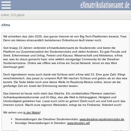
online:
113 gäste
eXma
Wir schreiben das Jahr 2026, das ganze Internet ist von Big-Tech-Plattformen besetzt. Fast.
Denn ein kleines ehrenamtlich betriebenes Onlineforum läuft immer noch.
Seit knapp 23 Jahren verbindet eXmatrikulationsamt.de Studierende und bietet die
Plattform zur Zusammenarbeit der Studentenclubs und vielen Anderen. Es gab Freude und
Streit, Erkenntnisse und Unfug, Feierei und Klausur, Wissenschaft und Aktivismus. eXma
war, was du draus gemacht hast: eine wirklich einzigartige Community für die Dresdner
Studentenszene. Online wie offline war eXma ein Social Network, bevor es das Wort
überhaupt gab!
Doch irgendwann muss auch damit mal Schluss sein! eXma wird 23. Eine gute Zahl. Klingt
verschwörerisch, das passt zu unserem Ruf! Wir machen Schluss und geben ab an das was
kommt. Die Seite bleibt noch eine kleine Weile im Readonly-Modus online, bevor wir die
großartige Zeit ein Juwel der Erinnerung werden lassen.
Das Internet ist heute nicht mehr das Gleiche. Ein zombiehaftes Flimmern zwischen
Aufmerksamkeitsökonomie und KI-Slop, das alle Welt in Abhängigkeit, Hörigkeit und
Unmündigkeit getrieben hat. Lasst euch nicht so gehen! Dreht euch um und holt euch das
Internet zurück. Macht eure eigenen Webseiten, bringt sie ins Fediverse, föderiert euch!
Wir sehen uns
in der Matrix
!
Veranstaltungen der Dresdner Studentenclubs:
www.dresdner-studentenclubs.de
Sonstige Veranstaltungen in Dresden:
www.dresden.wtf