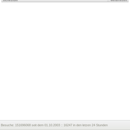
mcnesium
... weiterlesen
Besuche:
151696068 seit dem 01.10.2003 :: 16247 in den letzen 24 Stunden