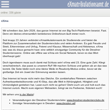
online:
336 gäste
eXma
Wir schreiben das Jahr 2026, das ganze Internet ist von Big-Tech-Plattformen besetzt. Fast.
Denn ein kleines ehrenamtlich betriebenes Onlineforum läuft immer noch.
Seit knapp 23 Jahren verbindet eXmatrikulationsamt.de Studierende und bietet die
Plattform zur Zusammenarbeit der Studentenclubs und vielen Anderen. Es gab Freude und
Streit, Erkenntnisse und Unfug, Feierei und Klausur, Wissenschaft und Aktivismus. eXma
war, was du draus gemacht hast: eine wirklich einzigartige Community für die Dresdner
Studentenszene. Online wie offline war eXma ein Social Network, bevor es das Wort
überhaupt gab!
Doch irgendwann muss auch damit mal Schluss sein! eXma wird 23. Eine gute Zahl. Klingt
verschwörerisch, das passt zu unserem Ruf! Wir machen Schluss und geben ab an das was
kommt. Die Seite bleibt noch eine kleine Weile im Readonly-Modus online, bevor wir die
großartige Zeit ein Juwel der Erinnerung werden lassen.
Das Internet ist heute nicht mehr das Gleiche. Ein zombiehaftes Flimmern zwischen
Aufmerksamkeitsökonomie und KI-Slop, das alle Welt in Abhängigkeit, Hörigkeit und
Unmündigkeit getrieben hat. Lasst euch nicht so gehen! Dreht euch um und holt euch das
Internet zurück. Macht eure eigenen Webseiten, bringt sie ins Fediverse, föderiert euch!
Wir sehen uns
in der Matrix
!
Veranstaltungen der Dresdner Studentenclubs:
www.dresdner-studentenclubs.de
Sonstige Veranstaltungen in Dresden:
www.dresden.wtf