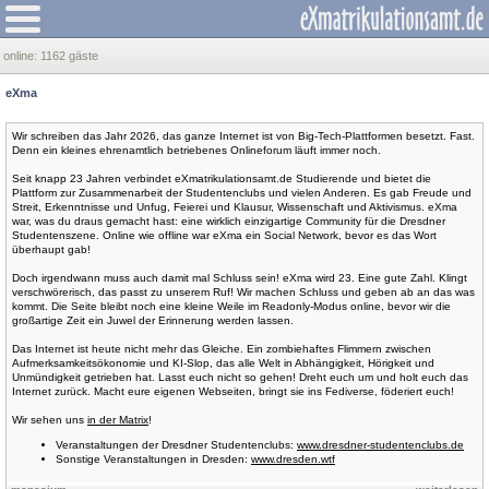
online:
1162 gäste
eXma
Wir schreiben das Jahr 2026, das ganze Internet ist von Big-Tech-Plattformen besetzt. Fast.
Denn ein kleines ehrenamtlich betriebenes Onlineforum läuft immer noch.
Seit knapp 23 Jahren verbindet eXmatrikulationsamt.de Studierende und bietet die
Plattform zur Zusammenarbeit der Studentenclubs und vielen Anderen. Es gab Freude und
Streit, Erkenntnisse und Unfug, Feierei und Klausur, Wissenschaft und Aktivismus. eXma
war, was du draus gemacht hast: eine wirklich einzigartige Community für die Dresdner
Studentenszene. Online wie offline war eXma ein Social Network, bevor es das Wort
überhaupt gab!
Doch irgendwann muss auch damit mal Schluss sein! eXma wird 23. Eine gute Zahl. Klingt
verschwörerisch, das passt zu unserem Ruf! Wir machen Schluss und geben ab an das was
kommt. Die Seite bleibt noch eine kleine Weile im Readonly-Modus online, bevor wir die
großartige Zeit ein Juwel der Erinnerung werden lassen.
Das Internet ist heute nicht mehr das Gleiche. Ein zombiehaftes Flimmern zwischen
Aufmerksamkeitsökonomie und KI-Slop, das alle Welt in Abhängigkeit, Hörigkeit und
Unmündigkeit getrieben hat. Lasst euch nicht so gehen! Dreht euch um und holt euch das
Internet zurück. Macht eure eigenen Webseiten, bringt sie ins Fediverse, föderiert euch!
Wir sehen uns
in der Matrix
!
Veranstaltungen der Dresdner Studentenclubs:
www.dresdner-studentenclubs.de
Sonstige Veranstaltungen in Dresden:
www.dresden.wtf