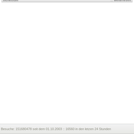
mcnesium
... weiterlesen
Besuche:
151680478 seit dem 01.10.2003 :: 16560 in den letzen 24 Stunden