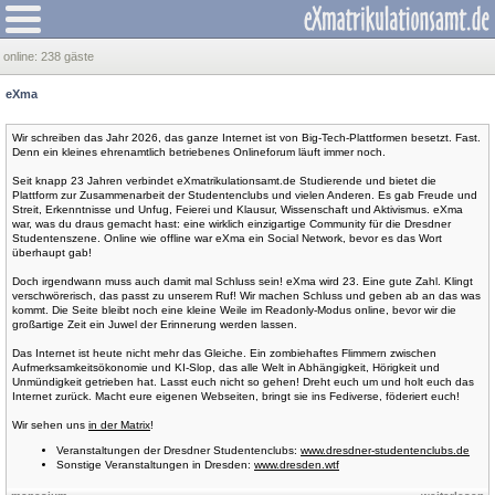
online:
238 gäste
eXma
Wir schreiben das Jahr 2026, das ganze Internet ist von Big-Tech-Plattformen besetzt. Fast.
Denn ein kleines ehrenamtlich betriebenes Onlineforum läuft immer noch.
Seit knapp 23 Jahren verbindet eXmatrikulationsamt.de Studierende und bietet die
Plattform zur Zusammenarbeit der Studentenclubs und vielen Anderen. Es gab Freude und
Streit, Erkenntnisse und Unfug, Feierei und Klausur, Wissenschaft und Aktivismus. eXma
war, was du draus gemacht hast: eine wirklich einzigartige Community für die Dresdner
Studentenszene. Online wie offline war eXma ein Social Network, bevor es das Wort
überhaupt gab!
Doch irgendwann muss auch damit mal Schluss sein! eXma wird 23. Eine gute Zahl. Klingt
verschwörerisch, das passt zu unserem Ruf! Wir machen Schluss und geben ab an das was
kommt. Die Seite bleibt noch eine kleine Weile im Readonly-Modus online, bevor wir die
großartige Zeit ein Juwel der Erinnerung werden lassen.
Das Internet ist heute nicht mehr das Gleiche. Ein zombiehaftes Flimmern zwischen
Aufmerksamkeitsökonomie und KI-Slop, das alle Welt in Abhängigkeit, Hörigkeit und
Unmündigkeit getrieben hat. Lasst euch nicht so gehen! Dreht euch um und holt euch das
Internet zurück. Macht eure eigenen Webseiten, bringt sie ins Fediverse, föderiert euch!
Wir sehen uns
in der Matrix
!
Veranstaltungen der Dresdner Studentenclubs:
www.dresdner-studentenclubs.de
Sonstige Veranstaltungen in Dresden:
www.dresden.wtf