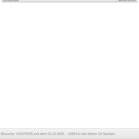
mcnesium
... weiterlesen
Besuche:
151675295 seit dem 01.10.2003 :: 16853 in den letzen 24 Stunden